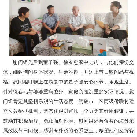
慰问组先后到董子强、徐春燕家中走访，与他们亲切交
流，细致询问身体状况、生活难题，并送上节日慰问品与祝
福。慰问组叮嘱正在康复中的董子强安心休养、乐观生活。
针对徐春燕与婆婆重病缠身、家庭负担沉重的实际情况，慰
问组肯定其坚韧乐观的生活态度，明确市、区两级侨联将建
立长效帮扶机制，常态化跟进帮扶，全力为其纾困解难，并
鼓励其积极治疗、勇敢面对困境。慰问组还向侨眷的海外亲
属致以节日问候，感谢海外侨胞心系故土，希望他们发挥资