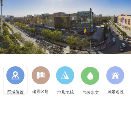
1
2
3
4
建置区划
风景名胜
区域位置
地形地貌
气候水文