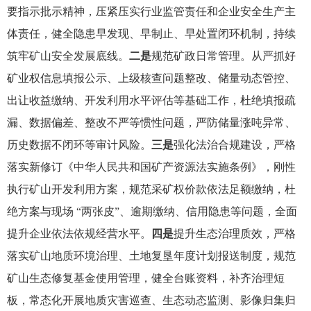
要指示批示精神，压紧压实行业监管责任和企业安全生产主
体责任，健全隐患早发现、早制止、早处置闭环机制，持续
筑牢矿山安全发展底线。
二是
规范矿政日常管理。从严抓好
矿业权信息填报公示、上级核查问题整改、储量动态管控、
出让收益缴纳、开发利用水平评估等基础工作，杜绝填报疏
漏、数据偏差、整改不严等惯性问题，严防储量涨吨异常、
历史数据不闭环等审计风险。
三是
强化法治合规建设，严格
落实新修订《中华人民共和国矿产资源法实施条例》，刚性
执行矿山开发利用方案，规范采矿权价款依法足额缴纳，杜
绝方案与现场 “两张皮”、逾期缴纳、信用隐患等问题，全面
提升企业依法依规经营水平。
四是
提升生态治理质效，严格
落实矿山地质环境治理、土地复垦年度计划报送制度，规范
矿山生态修复基金使用管理，健全台账资料，补齐治理短
板，常态化开展地质灾害巡查、生态动态监测、影像归集归