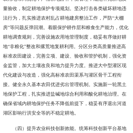
量验收，制定耕地保护专项规划。坚决打击各类破坏耕地违
法行为，扎实推进农村乱占耕地建房整治工作，严防“大棚
房”等问题反弹回潮。着眼保护耕作层和粮食生产能力，优化
耕地调查规则，完善设施农用地管理制度，稳妥有序做好耕
地“非粮化”整改和撂荒地复耕利用。分区分类高质量推进高
标准农田建设，完善立项、建设、验收和管护机制，强化资
金监管，加大土壤改良和地力提升力度。推进大中型灌区现
代化建设与改造，强化高标准农田渠系与灌区骨干工程衔
接。健全永久基本农田优进劣出管理机制。实施新一轮黑土
地保护工程，扎实推进盐碱地综合利用和酸化耕地治理。在
确保省域内耕地保护任务不降低前提下，稳妥有序退出河道
湖区影响行洪安全等的不稳定耕地。
（四）提升农业科技创新效能。统筹科技创新平台基地