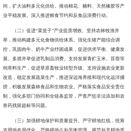
间，扩大油料多元化供给。推动棉花、糖料、天然橡胶等产
业平稳发展。深入推进粮食节约和反食品浪费行动。
（二）促进“菜篮子”产业提质增效。坚持农林牧渔并
举，推动构建多元化食物供给体系。强化生猪产能综合调
控，巩固肉牛、奶牛产业纾困成果，促进供求平衡、健康发
展。多措并举促进乳制品消费。支持发展青贮玉米、苜蓿等
饲草料生产，促进草原畜牧业转型升级。支持设施农业更新
改造，稳定发展蔬菜生产，推进深远海养殖和现代化远洋捕
捞，积极发展森林食品和生物农业。严格落实食品安全责任
制，强化多部门协同和全链条监管，严查严惩非法添加和农
兽药残留超标等问题。
（三）加强耕地保护和质量提升。严守耕地红线，统筹
农用地布局优化，严格耕地占补平衡管理，规范补充耕地质