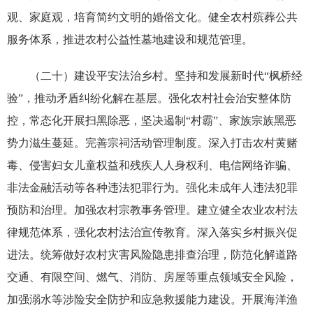
观、家庭观，培育简约文明的婚俗文化。健全农村殡葬公共
服务体系，推进农村公益性墓地建设和规范管理。
（二十）建设平安法治乡村。坚持和发展新时代“枫桥经
验”，推动矛盾纠纷化解在基层。强化农村社会治安整体防
控，常态化开展扫黑除恶，坚决遏制“村霸”、家族宗族黑恶
势力滋生蔓延。完善宗祠活动管理制度。深入打击农村黄赌
毒、侵害妇女儿童权益和残疾人人身权利、电信网络诈骗、
非法金融活动等各种违法犯罪行为。强化未成年人违法犯罪
预防和治理。加强农村宗教事务管理。建立健全农业农村法
律规范体系，强化农村法治宣传教育。深入落实乡村振兴促
进法。统筹做好农村灾害风险隐患排查治理，防范化解道路
交通、有限空间、燃气、消防、房屋等重点领域安全风险，
加强溺水等涉险安全防护和应急救援能力建设。开展海洋渔