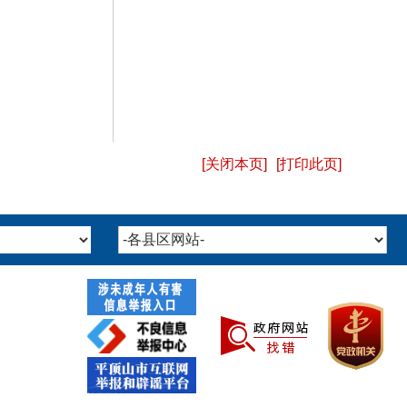
[关闭本页]
[打印此页]