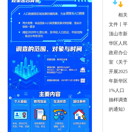
相关
文件丨平
顶山市新
华区人民
政府办公
室
《
关于
开展
2025
年新华区
1%
人口
抽样调查
的通知
》