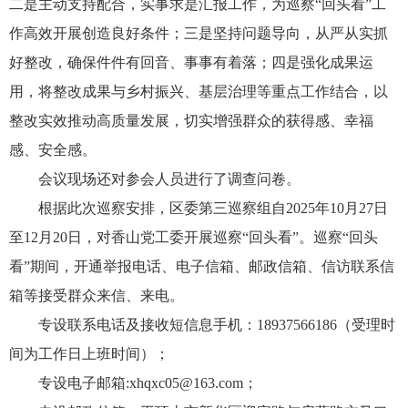
二是主动支持配合，实事求是汇报工作，为巡察“回头看”工
作高效开展创造良好条件；三是坚持问题导向，从严从实抓
好整改，确保件件有回音、事事有着落；四是强化成果运
用，将整改成果与乡村振兴、基层治理等重点工作结合，以
整改实效推动高质量发展，切实增强群众的获得感、幸福
感、安全感。
会议现场还对参会人员进行了调查问卷。
根据此次巡察安排，区委第三巡察组自2025年10月27日
至12月20日，对香山党工委开展巡察“回头看”。巡察“回头
看”期间，开通举报电话、电子信箱、邮政信箱、信访联系信
箱
等
接受
群众来信、来电。
专设联系电话及接收短信息手机：18937566186（受理时
间为工作日上班时间）；
专设电子邮箱
:
xhqxc05@163.com；