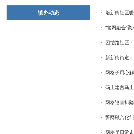
镇办动态
培新街社区暖
“警网融合”聚
团结路社区：
新新街街道：
网格长用心解
码上建言马上
网格巡查排隐
警网融合化纠
网格员日常走