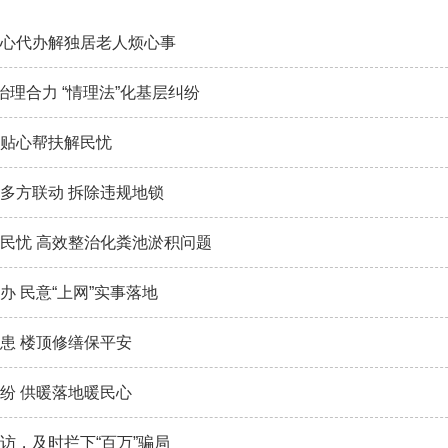
心代办解独居老人烦心事
治理合力 “情理法”化基层纠纷
贴心帮扶解民忧
多方联动 拆除违规地锁
民忧 高效整治化粪池淤积问题
办 民意“上网”实事落地
患 楼顶修缮保平安
纷 供暖落地暖民心
访，及时拦下“百万”骗局