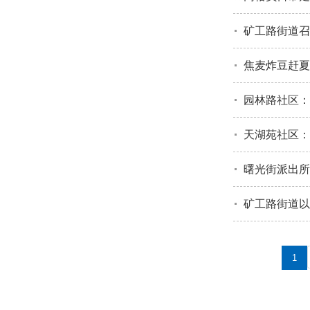
矿工路街道召
焦麦炸豆赶夏
园林路社区：
天湖苑社区：
曙光街派出所
矿工路街道以
1