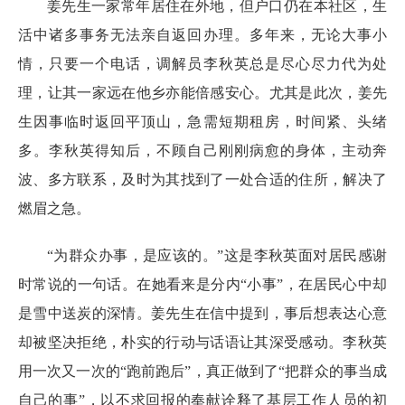
姜先生一家常年居住在外地，但户口仍在本社区，生
活中诸多事务无法亲自返回办理。多年来，无论大事小
情，只要一个电话，调解员李秋英总是尽心尽力代为处
理，让其一家远在他乡亦能倍感安心。尤其是此次，姜先
生因事临时返回平顶山，急需短期租房，时间紧、头绪
多。李秋英得知后，不顾自己刚刚病愈的身体，主动奔
波、多方联系，及时为其找到了一处合适的住所，解决了
燃眉之急。
“为群众办事，是应该的。”这是李秋英面对居民感谢
时常说的一句话。在她看来是分内“小事”，在居民心中却
是雪中送炭的深情。姜先生在信中提到，事后想表达心意
却被坚决拒绝，朴实的行动与话语让其深受感动。李秋英
用一次又一次的“跑前跑后”，真正做到了“把群众的事当成
自己的事”，以不求回报的奉献诠释了基层工作人员的初