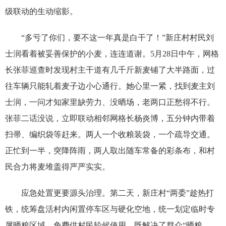
级联动的生动缩影。
“多亏了你们，要不这一年真是白干了！”新庄村村民刘
士润看着被妥善保护的小麦，连连道谢。5月28日中午，网格
长张菲巡查时发现村主干道有几千斤新麦铺了大半路面，过
往车辆只能轧着麦子边小心通行。她心里一紧，找到麦主刘
士润，一问才知家里缺劳力、没晒场，老两口正愁得不行。
张菲二话没说，立即联动相邻网格长杨炎博，五分钟内带着
扫帚、编织袋等赶来。两人一个收粮装袋，一个疏导交通。
正忙到一半，突降阵雨，两人取出随车常备的彩条布，和村
民合力将麦堆盖得严严实实。
应急处置更要源头治理。第二天，新庄村“两委”趁热打
铁，统筹盘活村内闲置停车区与硬化空地，统一划定临时专
属晒粮区域，免费供村民轮候使用，既解决了群众“晒粮