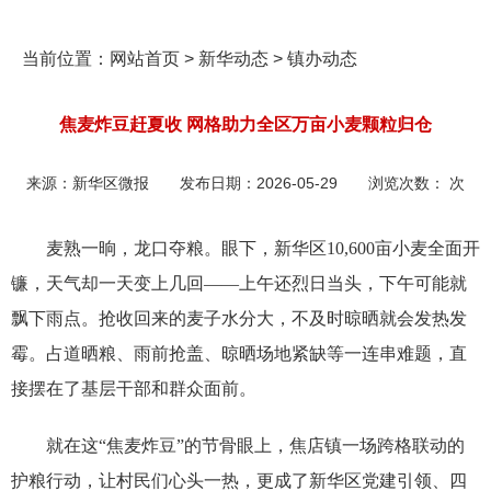
当前位置：
网站首页
>
新华动态
>
镇办动态
焦麦炸豆赶夏收 网格助力全区万亩小麦颗粒归仓
来源：
新华区微报
发布日期：
2026-05-29
浏览次数：
次
麦熟一晌，龙口夺粮。眼下，新华区10,600亩小麦全面开
镰，天气却一天变上几回——上午还烈日当头，下午可能就
飘下雨点。抢收回来的麦子水分大，不及时晾晒就会发热发
霉。占道晒粮、雨前抢盖、晾晒场地紧缺等一连串难题，直
接摆在了基层干部和群众面前。
就在这“焦麦炸豆”的节骨眼上，焦店镇一场跨格联动的
护粮行动，让村民们心头一热，更成了新华区党建引领、四