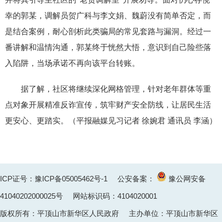
幸的郭某，调解员贺广科与李文娟、魏蔚没有简单否定，而
是结合案例，耐心剖析此类骗局的常见套路与漏洞。经过一
番讲解和温情沟通，郭某终于恍然大悟，意识到自己险些落
入陷阱，当场承诺不再向该平台转账。
据了解，社区将继续深化网格管理，针对老年群体等重
点对象开展精准反诈宣传，筑牢财产安全防线，让居民生活
更安心、更踏实。（平报融媒见习记者 徐婉君 通讯员 李涵）
ICP证号：豫ICP备05005462号-1
公安备案：
豫公网安备
41040202000025
号 网站标识码：4104020001
版权所有：平顶山市新华区人民政府 主办单位：平顶山市新华区