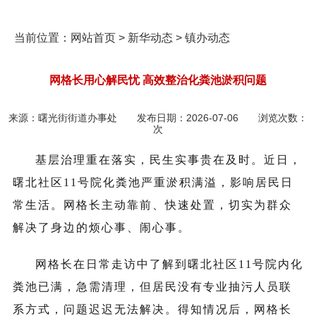
当前位置：
网站首页
>
新华动态
>
镇办动态
网格长用心解民忧 高效整治化粪池淤积问题
来源：
曙光街街道办事处
发布日期：
2026-07-06
浏览次数：
次
基层治理重在落实，民生实事贵在及时。近日，
曙北社区11号院化粪池严重淤积满溢，影响居民日
常生活。网格长主动靠前、快速处置，切实为群众
解决了身边的烦心事、闹心事。
网格长在日常走访中了解到曙北社区
11
号院内化
粪池已满，急需清理，但居民没有专业抽污人员联
系方式，问题迟迟无法解决。得知情况后，网格长