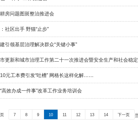
耕房问题图斑整治推进会
：社区出手 野猫“止步”
建引领基层治理解决群众“关键小事”
市更新和城市治理工作第二十一次推进会暨安全生产和社会稳定
10元工本费引发“吐槽” 网格长这样化解……
“高效办成一件事”改革工作业务培训会
页
7
8
9
10
11
12
13
14
下一页
当