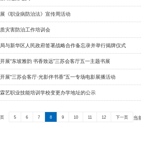
展《职业病防治法》宣传周活动
质灾害防治工作培训会
局与新华区人民政府签署战略合作备忘录并举行揭牌仪式
开展“东坡雅韵 书香致远”三苏会客厅五一主题书展
开展“三苏会客厅·光影伴书香”五一专场电影展播活动
霖艺职业技能培训学校变更办学地址的公示
页
5
6
7
8
9
10
11
12
下一页
当前